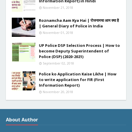
Information Report) in Hindi
November 21, 2018
Roznamcha Aam Kya Hai | रोजनामचा आम क्या है
| General Diary of Police in India
November 01, 2018
UP Police DSP Selection Process | How to
become Deputy Superintendent of
Police (DSP) (2020-2021)
September 02, 2018
Police ko Application Kaise Likhe | How
to write application for FIR (First
Information Report)
November 20, 2018
About Author