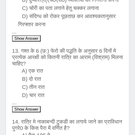
B) दुष्चरित्र(एच0एस0) व्यक्तियों की निगरानी करना
C) चोरी का पता लगाने हेतु चक्कर लगाना
D) संदिग्ध को रोकर पूछताछ कर आवश्यकतानुसार
गिरफ्तार करना
...
Show Answer
13. गश्त के 6 (छ:) फेरो की पद्धति के अनुसार 6 दिनों मे
प्रत्येक आरक्षी को कितनी रात्रि का आराम (विश्राम) मिलना
चाहिए?
A) एक रात
B) दो रात
C) तीन रात
D) चार रात
...
Show Answer
14. रात्रि मे नाकाबन्दी टुकडी का लगाये जाने का प्राविधान
पुगरे0 के किस पैरा में वर्णित है?