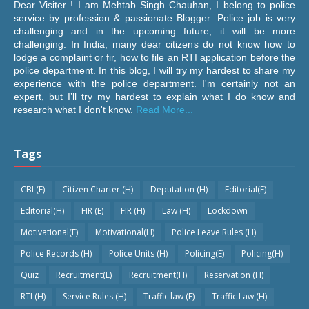
Dear Visiter ! I am Mehtab Singh Chauhan, I belong to police
service by profession & passionate Blogger. Police job is very
challenging and in the upcoming future, it will be more
challenging. In India, many dear citizens do not know how to
lodge a complaint or fir, how to file an RTI application before the
police department. In this blog, I will try my hardest to share my
experience with the police department. I'm certainly not an
expert, but I’ll try my hardest to explain what I do know and
research what I don't know.
Read More...
Tags
CBI (E)
Citizen Charter (H)
Deputation (H)
Editorial(E)
Editorial(H)
FIR (E)
FIR (H)
Law (H)
Lockdown
Motivational(E)
Motivational(H)
Police Leave Rules (H)
Police Records (H)
Police Units (H)
Policing(E)
Policing(H)
Quiz
Recruitment(E)
Recruitment(H)
Reservation (H)
RTI (H)
Service Rules (H)
Traffic law (E)
Traffic Law (H)