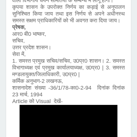
वाली विभागीय चयन समितियों के सम्बन्ध में लागू होगा।
कृपया शासन के उपरोक्त निर्णय का कड़ाई से अनुपालन
सुनिश्चित किया जाय तथा इस निर्णय से अपने अधीनस्थ
समस्त सक्षम प्राधिकारियों को भी अवगत करा दिया जाय।
प्रेषक,
आर0 बी0 भाष्कर,
सचिव,
उत्तर प्रदेश शासन।
सेवा में,
1. समस्त प्रमुख सचिव/सचिव, उ0प्र0 शासन। 2. समस्त
विभागाध्यक्ष एवं प्रमुख कार्यालयाध्यक्ष, उ0प्र0 | 3. समस्त
मण्डलायुक्त/जिलाधिकारी, उ0प्र0 |
कर्मिक अनुभाग-2 लखनऊ,
शासनादेश संख्या -36/1/78-का0-2-94 दिनांक दिनांक
23 मार्च, 1994
Article को Visual देखें-