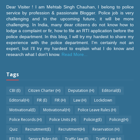
Dear Visiter ! I am Mehtab Singh Chauhan, I belong to police
service by profession & passionate Blogger. Police job is very
challenging and in the upcoming future, it will be more
challenging. In India, many dear citizens do not know how to
lodge a complaint or fir, how to file an RTI application before the
police department. In this blog, I will try my hardest to share my
experience with the police department. I'm certainly not an
expert, but I’ll try my hardest to explain what I do know and
research what I don't know.
Read More...
Tags
CBI (E)
Citizen Charter (H)
Deputation (H)
Editorial(E)
Editorial(H)
FIR (E)
FIR (H)
Law (H)
Lockdown
Motivational(E)
Motivational(H)
Police Leave Rules (H)
Police Records (H)
Police Units (H)
Policing(E)
Policing(H)
Quiz
Recruitment(E)
Recruitment(H)
Reservation (H)
RTI (H)
Service Rules (H)
Traffic law (E)
Traffic Law (H)