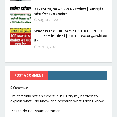
Savera Yojna UP: An Overview | उत्तर प्रदेश
सवेरा योजनाः एक अवलोकन
August 22, 2023
What is the Full Form of POLICE | POLICE
Full Form in Hindi | POLICE शब्द का फुल फॉर्म क्या
है?
May 07, 2020
POST A COMMENT
0 Comments
I'm certainly not an expert, but I' ll try my hardest to
explain what I do know and research what I don't know.
Please do not spam comment.