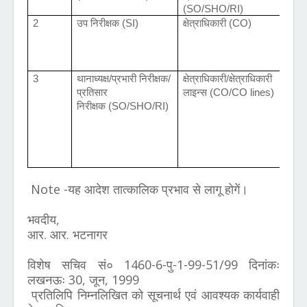
(SO/SHO/RI)
2
उप निरीक्षक (SI)
क्षेत्राधिकारी (CO)
3
थानाध्यक्ष/प्रभारी निरीक्षक/
क्षेत्राधिकारी/क्षेत्राधिकारी
अ
प्रतिसार
लाइन्स (CO/CO lines)
अ
निरीक्षक
(SO/SHO/RI)
न
ल
(
R
Note -
यह आदेश तात्कालिक प्रभाव से लागू होगें।
भवदीय,
आर. आर. भटनागर
विशेष सचिव सं० 1460-6-पु-1-99-51/99 दिनांकः
लखनऊः 30, जून, 1999
प्रतिलिपि निम्नलिखित को सूचनार्थ एवं आवश्यक कार्यवाही