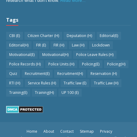
research what I don't know.
Read More...
Tags
CBI (E)
Citizen Charter (H)
Deputation (H)
Editorial(E)
Editorial(H)
FIR (E)
FIR (H)
Law (H)
Lockdown
Motivational(E)
Motivational(H)
Police Leave Rules (H)
Police Records (H)
Police Units (H)
Policing(E)
Policing(H)
Quiz
Recruitment(E)
Recruitment(H)
Reservation (H)
RTI (H)
Service Rules (H)
Traffic law (E)
Traffic Law (H)
Training(E)
Training(H)
UP 100 (E)
Home
About
Contact
Sitemap
Privacy