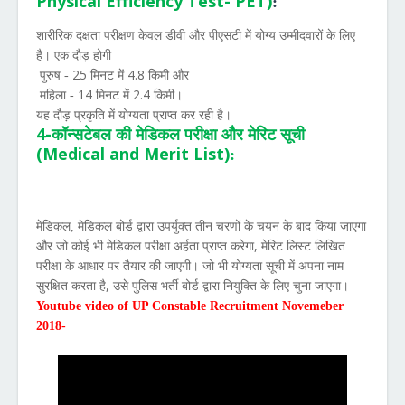
Physical Efficiency Test- PET)
:
शारीरिक दक्षता परीक्षण केवल डीवी और पीएसटी में योग्य उम्मीदवारों के लिए
है। एक दौड़ होगी
25
4.8
पुरुष -
मिनट में
किमी और
14
2.4
महिला -
मिनट में
किमी।
यह दौड़ प्रकृति में योग्यता प्राप्त कर रही है।
4-
कॉन्सटेबल की मेडिकल परीक्षा और मेरिट सूची
(Medical and Merit List)
:
मेडिकल, मेडिकल बोर्ड द्वारा उपर्युक्त तीन चरणों के चयन के बाद किया जाएगा
,
और जो कोई भी मेडिकल परीक्षा अर्हता प्राप्त करेगा
मेरिट लिस्ट लिखित
परीक्षा के आधार पर तैयार की जाएगी। जो भी योग्यता सूची में अपना नाम
,
सुरक्षित करता है
उसे पुलिस भर्ती बोर्ड द्वारा नियुक्ति के लिए चुना जाएगा।
Youtube video of
UP Constable Recruitment Novemeber
2018-