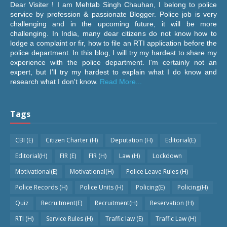
Dear Visiter ! I am Mehtab Singh Chauhan, I belong to police
service by profession & passionate Blogger. Police job is very
challenging and in the upcoming future, it will be more
challenging. In India, many dear citizens do not know how to
lodge a complaint or fir, how to file an RTI application before the
police department. In this blog, I will try my hardest to share my
experience with the police department. I'm certainly not an
expert, but I’ll try my hardest to explain what I do know and
research what I don't know.
Read More...
Tags
CBI (E)
Citizen Charter (H)
Deputation (H)
Editorial(E)
Editorial(H)
FIR (E)
FIR (H)
Law (H)
Lockdown
Motivational(E)
Motivational(H)
Police Leave Rules (H)
Police Records (H)
Police Units (H)
Policing(E)
Policing(H)
Quiz
Recruitment(E)
Recruitment(H)
Reservation (H)
RTI (H)
Service Rules (H)
Traffic law (E)
Traffic Law (H)