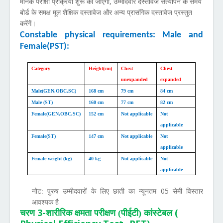
,
मानक परीक्षा प्रक्रिया शुरू की जाएगी
उम्मीदवार दस्तावेज सत्यापन के समय
बोर्ड के समक्ष मूल शैक्षिक दस्तावेज और अन्य प्रासंगिक दस्तावेज प्रस्तुत
करेंगें।
Constable physical requirements: Male and
Female(PST):
Category
Height(cm)
Chest
Chest
unexpanded
expanded
Male(GEN,OBC,SC)
168 cm
79 cm
84 cm
Male (ST)
160 cm
77 cm
82 cm
Female(GEN,OBC,SC)
152 cm
Not applicable
Not
applicable
Female(ST)
147 cm
Not applicable
Not
applicable
Female weight (kg)
40 kg
Not applicable
Not
applicable
05
नोट: पुरुष उम्मीदवारों के लिए छाती का न्यूनतम
सेमी विस्तार
आवश्यक है
3-
(
चरण
शारीरिक क्षमता परीक्षण (पीईटी) कांस्टेबल