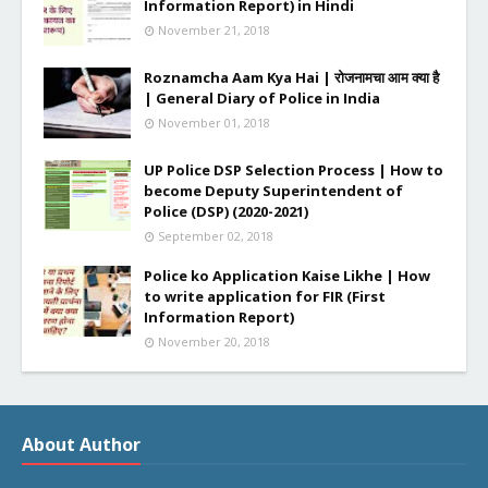
Information Report) in Hindi
November 21, 2018
Roznamcha Aam Kya Hai | रोजनामचा आम क्या है
| General Diary of Police in India
November 01, 2018
UP Police DSP Selection Process | How to
become Deputy Superintendent of
Police (DSP) (2020-2021)
September 02, 2018
Police ko Application Kaise Likhe | How
to write application for FIR (First
Information Report)
November 20, 2018
About Author