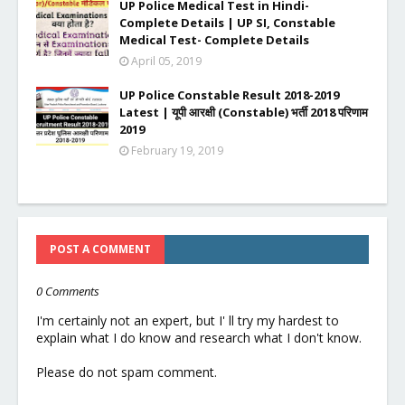
UP Police Medical Test in Hindi-
Complete Details | UP SI, Constable
Medical Test- Complete Details
April 05, 2019
UP Police Constable Result 2018-2019
Latest | यूपी आरक्षी (Constable) भर्ती 2018 परिणाम
2019
February 19, 2019
POST A COMMENT
0 Comments
I'm certainly not an expert, but I' ll try my hardest to
explain what I do know and research what I don't know.
Please do not spam comment.